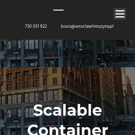
730 031 922
biuro@wroclawlimuzyna.pl
Scalable
Container