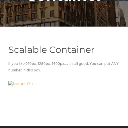
Scalable Container
If you like 960px, 1280px, 1400px…. It’s all good. You can put ANY
number in this box.