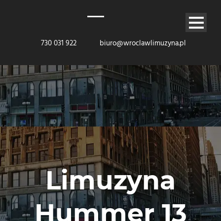
730 031 922
biuro@wroclawlimuzyna.pl
Limuzyna
Hummer 13