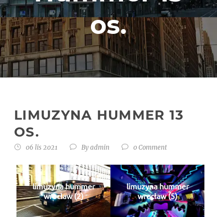
os.
LIMUZYNA HUMMER 13
OS.
06 lis 2021
By
admin
0 Comment
limuzyna hummer
limuzyna hummer
wrocław (2)
wrocław (5)