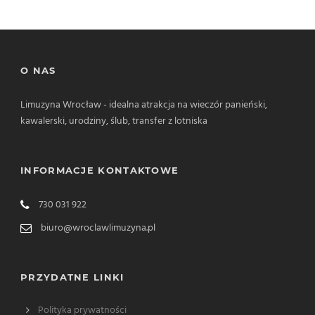
O NAS
Limuzyna Wrocław - idealna atrakcja na wieczór panieński,
kawalerski, urodziny, ślub, transfer z lotniska
INFORMACJE KONTAKTOWE
730 031 922
biuro@wroclawlimuzyna.pl
PRZYDATNE LINKI
Polityka prywatności