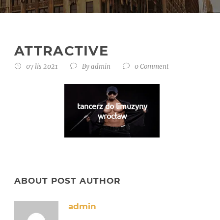
ATTRACTIVE
07 lis 2021
By
admin
0 Comment
tancerz do limuzyny
wrocław
ABOUT POST AUTHOR
admin