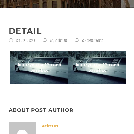
DETAIL
07 lis 2021
By
admin
0 Comment
limuzyna na 12 osób
limuzyna na 12 osób
wrocław
wrocław
ABOUT POST AUTHOR
admin