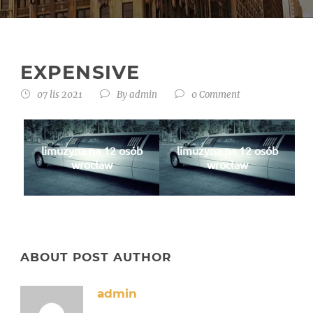
EXPENSIVE
07 lis 2021
By
admin
0 Comment
limuzyna na 12 osób
limuzyna na 12 osób
wrocław
wrocław
ABOUT POST AUTHOR
admin