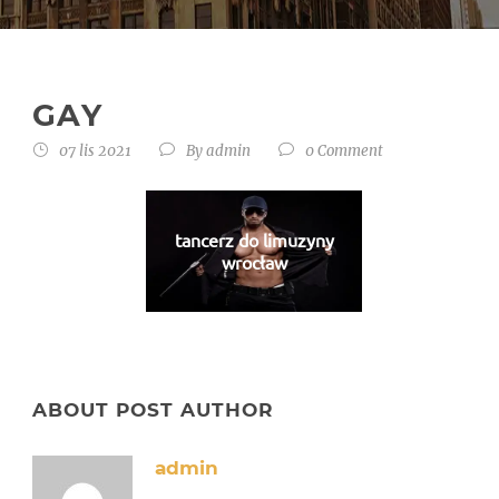
GAY
07 lis 2021
By
admin
0 Comment
tancerz do limuzyny
wrocław
ABOUT POST AUTHOR
admin