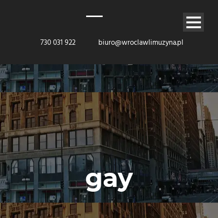
730 031 922
biuro@wroclawlimuzyna.pl
gay